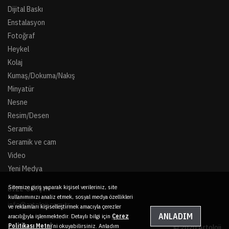
Dijital Baskı
Enstalasyon
Fotoğraf
Heykel
Kolaj
Kumaş/Dokuma/Nakış
Minyatür
Nesne
Resim/Desen
Seramik
Seramik ve cam
Video
Yeni Medya
Sitemize giriş yaparak kişisel verileriniz, site
BIZE ULAŞIN
kullanımınızı analiz etmek, sosyal medya özellikleri
info@artoloji.com.tr
ve reklamları kişiselleştirmek amacıyla çerezler
ANLADIM
aracılığıyla işlenmektedir. Detaylı bilgi için
Çerez
Politikası Metni
’ni okuyabilirsiniz. Anladım
© 2020 Artoloji