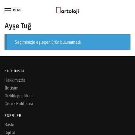
Skip to navigation
Skip to content
MENU
Ayşe Tuğ
Seçiminizle eşleşen ürün bulunamadı.
KURUMSAL
Hakkımızda
İletişim
Gizlilik politikası
Çerez Politikası
ESERLER
Baskı
Dijital