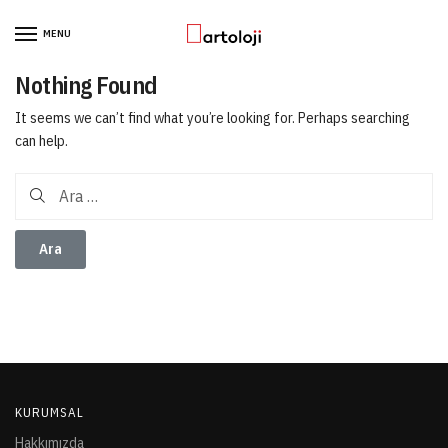
Skip to navigation
Skip to content
MENU
Nothing Found
It seems we can’t find what you’re looking for. Perhaps searching
can help.
Arama:
KURUMSAL
Hakkımızda