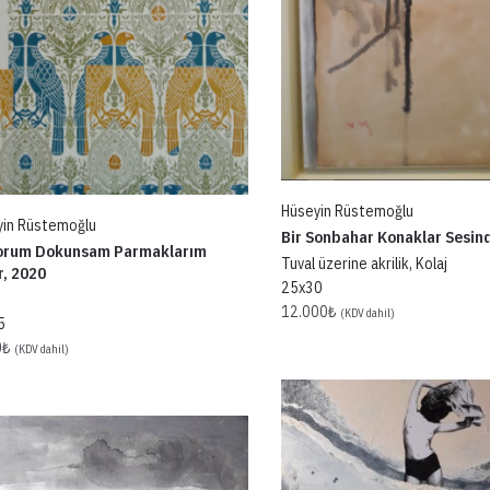
Hüseyin Rüstemoğlu
yin Rüstemoğlu
Bir Sonbahar Konaklar Sesin
yorum Dokunsam Parmaklarım
Tuval üzerine akrilik, Kolaj
ır, 2020
25x30
12.000
₺
(KDV dahil)
5
0
₺
(KDV dahil)