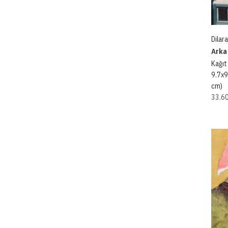
Dilar
Arka
Kağıt
9.7x9
cm)
33.6