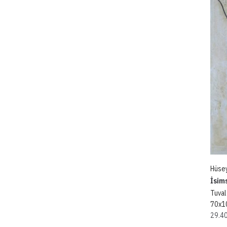
Hüse
İsim
Tuval
70x1
29.4