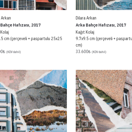
a Arkan
Dilara Arkan
 Bahçe Hafızası, 2017
Arka Bahçe Hafızası, 2017
 Kolaj
Kağıt Kolaj
.5 cm (çerçeveli + paspartulu 25x25
9.7x9.5 cm (çerçeveli + paspart
cm)
00
₺
33.600
₺
(KDV dahil)
(KDV dahil)