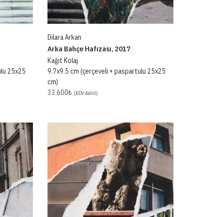
Dilara Arkan
Arka Bahçe Hafızası, 2017
Kağıt Kolaj
ulu 25x25
9.7x9.5 cm (çerçeveli + paspartulu 25x25
cm)
33.600
₺
(KDV dahil)