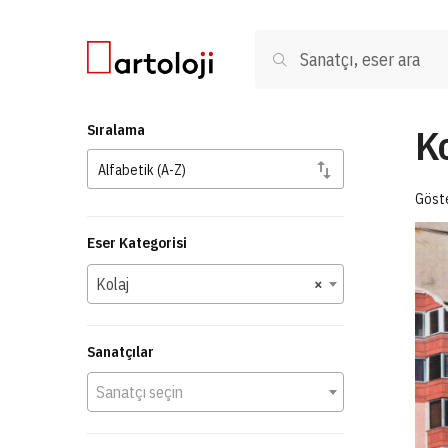
Skip to navigation
Skip to content
Ara:
Ara
Ko
Sıralama
Göste
Eser Kategorisi
Kolaj
×
Sanatçılar
Sanatçı seçin