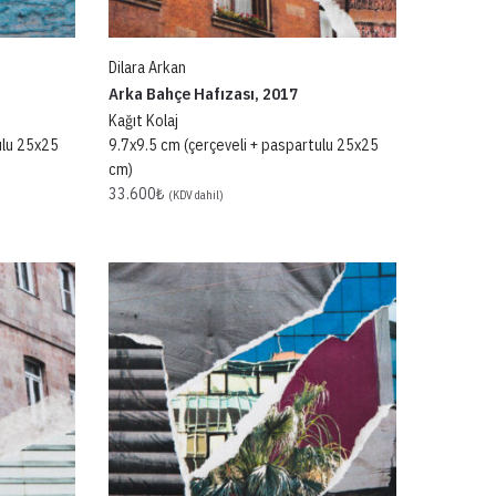
Dilara Arkan
Arka Bahçe Hafızası, 2017
Kağıt Kolaj
ulu 25x25
9.7x9.5 cm (çerçeveli + paspartulu 25x25
cm)
33.600
₺
(KDV dahil)