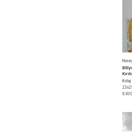
Hüse
Bili
Kırıl
Kolaj
23x2
8.80