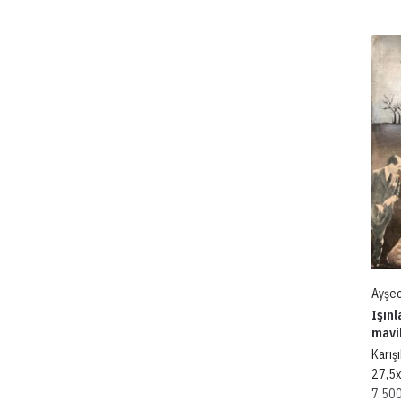
Ayşec
Işınl
mavil
Karış
27,5
7.50