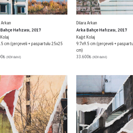
a Arkan
Dilara Arkan
 Bahçe Hafızası, 2017
Arka Bahçe Hafızası, 2017
 Kolaj
Kağıt Kolaj
.5 cm (çerçeveli + paspartulu 25x25
9.7x9.5 cm (çerçeveli + paspart
cm)
00
₺
33.600
₺
(KDV dahil)
(KDV dahil)