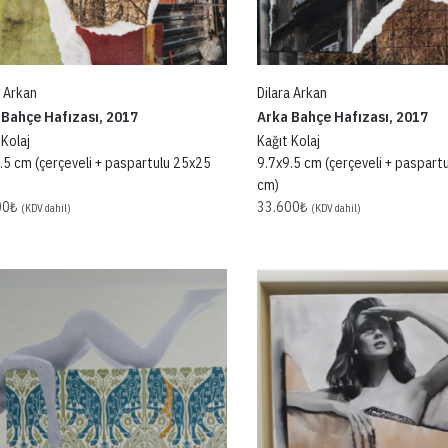
a Arkan
Dilara Arkan
 Bahçe Hafızası, 2017
Arka Bahçe Hafızası, 2017
 Kolaj
Kağıt Kolaj
.5 cm (çerçeveli + paspartulu 25x25
9.7x9.5 cm (çerçeveli + paspart
cm)
00
₺
33.600
₺
(KDV dahil)
(KDV dahil)