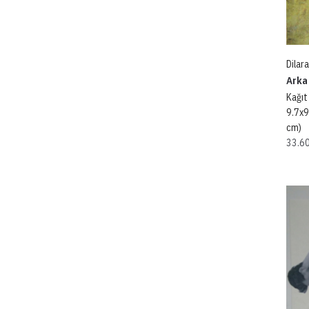
Dilar
Arka
Kağıt
9.7x9
cm)
33.6