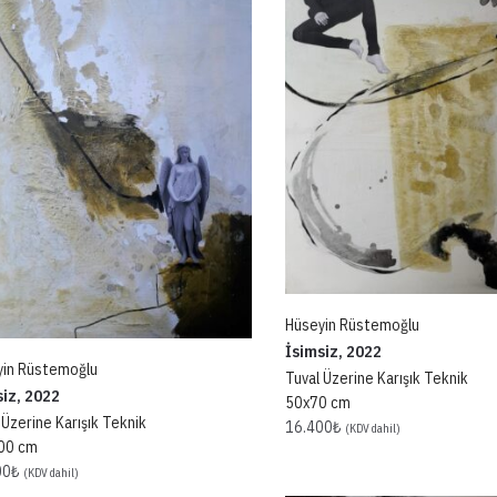
Hüseyin Rüstemoğlu
İsimsiz, 2022
yin Rüstemoğlu
Tuval Üzerine Karışık Teknik
siz, 2022
50x70 cm
 Üzerine Karışık Teknik
16.400
₺
(KDV dahil)
00 cm
00
₺
(KDV dahil)