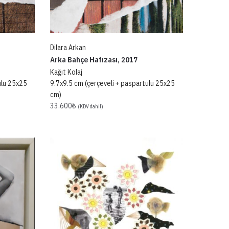
Dilara Arkan
Arka Bahçe Hafızası, 2017
Kağıt Kolaj
ulu 25x25
9.7x9.5 cm (çerçeveli + paspartulu 25x25
cm)
33.600
₺
(KDV dahil)