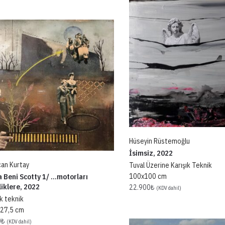
Hüseyin Rüstemoğlu
İsimsiz, 2022
an Kurtay
Tuval Üzerine Karışık Teknik
a Beni Scotty 1/ …motorları
100x100 cm
iklere, 2022
22.900
₺
(KDV dahil)
ık teknik
x27,5 cm
0
₺
(KDV dahil)