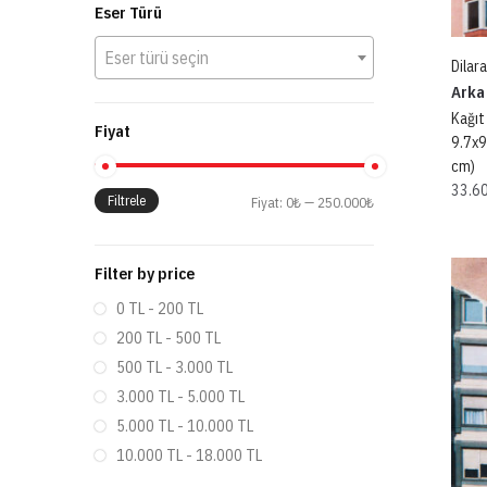
Eser Türü
Eser türü seçin
Dilar
Arka
Kağıt
Fiyat
9.7x9
cm)
33.6
Filtrele
Fiyat:
0₺
—
250.000₺
Filter by price
0 TL - 200 TL
200 TL - 500 TL
500 TL - 3.000 TL
3.000 TL - 5.000 TL
5.000 TL - 10.000 TL
10.000 TL - 18.000 TL