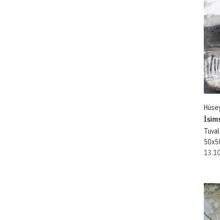
Hüse
İsim
Tuval
50x5
13.1