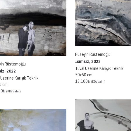
Hüseyin Rüstemoğlu
İsimsiz, 2022
yin Rüstemoğlu
Tuval Üzerine Karışık Teknik
siz, 2022
50x50 cm
 Üzerine Karışık Teknik
13.100
₺
(KDV dahil)
0 cm
00
₺
(KDV dahil)