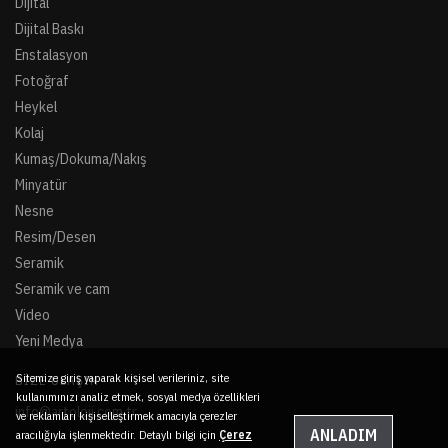
Dijital
Dijital Baskı
Enstalasyon
Fotoğraf
Heykel
Kolaj
Kumaş/Dokuma/Nakış
Minyatür
Nesne
Resim/Desen
Seramik
Seramik ve cam
Video
Yeni Medya
Sitemize giriş yaparak kişisel verileriniz, site
BIZE ULAŞIN
kullanımınızı analiz etmek, sosyal medya özellikleri
info@artoloji.com.tr
ve reklamları kişiselleştirmek amacıyla çerezler
ANLADIM
aracılığıyla işlenmektedir. Detaylı bilgi için
Çerez