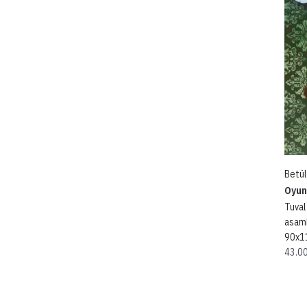
Betül
Oyun
Tuval 
asamb
90x1
43.0