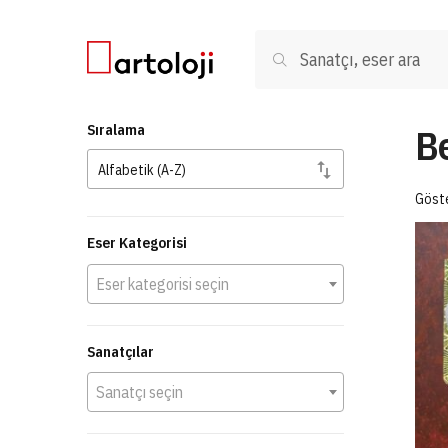
Skip to navigation
Skip to content
Ara:
Ara
B
Sıralama
Göste
Eser Kategorisi
Eser kategorisi seçin
Sanatçılar
Sanatçı seçin