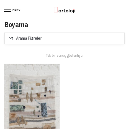
Skip to navigation
Skip to content
MENU
Boyama
Arama Filtreleri
Tek bir sonuç gösteriliyor