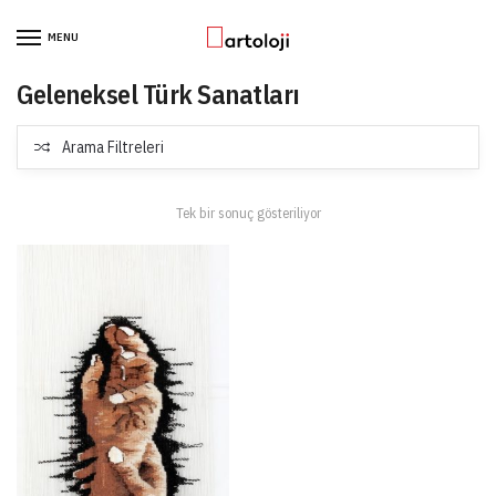
Skip to navigation
Skip to content
MENU
Geleneksel Türk Sanatları
Arama Filtreleri
Tek bir sonuç gösteriliyor