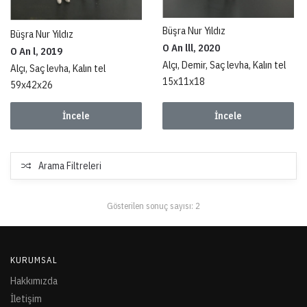
Büşra Nur Yıldız
Büşra Nur Yıldız
O An lll, 2020
O An l, 2019
Alçı, Demir, Saç levha, Kalın tel
Alçı, Saç levha, Kalın tel
15x11x18
59x42x26
İncele
İncele
Arama Filtreleri
Gösterilen sonuç sayısı: 2
KURUMSAL
Hakkımızda
İletişim