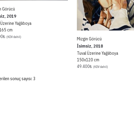
n Görücü
siz, 2019
 Üzerine Yağlıboya
165 cm
00
₺
(KDV dahil)
Mizgin Görücü
İsimsiz, 2018
Tuval Üzerine Yağlıboya
150x120 cm
49.400
₺
(KDV dahil)
rilen sonuç sayısı: 3