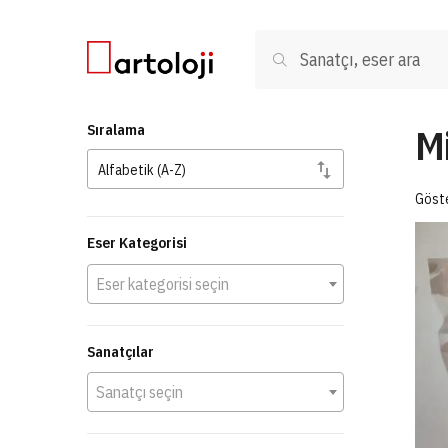
Skip to navigation
Skip to content
Ara:
Ara
M
Sıralama
Göste
Eser Kategorisi
Eser kategorisi seçin
Sanatçılar
Sanatçı seçin