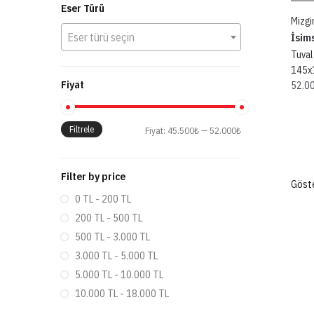
Eser Türü
Mizgi
Eser türü seçin
İsim
Tuval
145x
Fiyat
52.0
Filtrele
Fiyat:
45.500₺
—
52.000₺
Filter by price
Göste
0 TL - 200 TL
200 TL - 500 TL
500 TL - 3.000 TL
3.000 TL - 5.000 TL
5.000 TL - 10.000 TL
10.000 TL - 18.000 TL