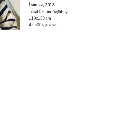
İsimsiz, 2018
Tuval Üzerine Yağlıboya
110x150 cm
45.500
₺
(KDV dahil)