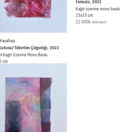
İsimsiz, 2022
Kağıt üzerine mono baskı
25x35 cm
12.000
₺
(KDV dahil)
 Kayabaşı
Kutusu/Tüketim Çılgınlığı, 2022
ol Kağıt Üzerine Mono Baskı
5 cm
0
₺
(KDV dahil)