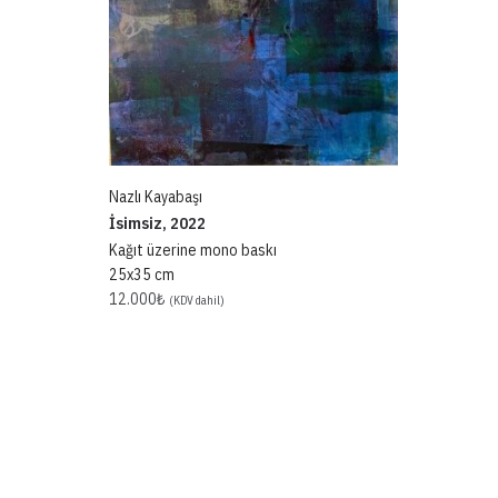
Nazlı Kayabaşı
İsimsiz, 2022
Kağıt üzerine mono baskı
25x35 cm
12.000
₺
(KDV dahil)