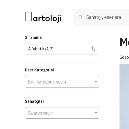
Skip to navigation
Skip to content
Ara:
Ara
M
Sıralama
Göste
Eser Kategorisi
Eser kategorisi seçin
Sanatçılar
Sanatçı seçin