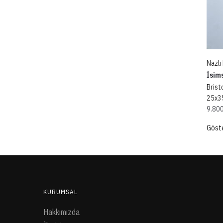
Nazlı
İsim
Brist
25x3
9.80
Göste
KURUMSAL
Hakkımızda