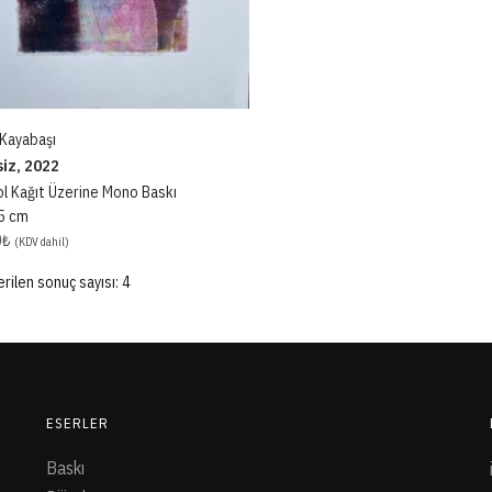
 Kayabaşı
siz, 2022
ol Kağıt Üzerine Mono Baskı
5 cm
0
₺
(KDV dahil)
rilen sonuç sayısı: 4
ESERLER
Baskı