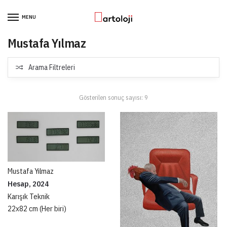
Skip to navigation
Skip to content
MENU
Mustafa Yılmaz
Arama Filtreleri
Gösterilen sonuç sayısı: 9
Mustafa Yılmaz
Hesap, 2024
Karışık Teknik
22x82 cm (Her biri)