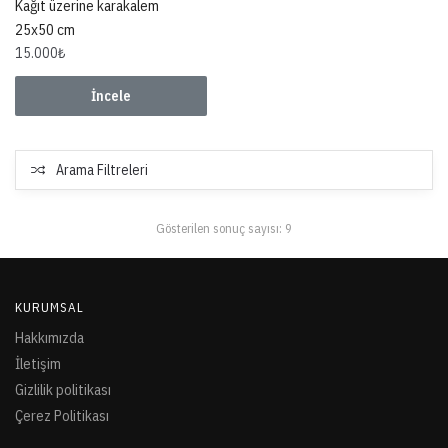
Kağıt üzerine karakalem
25x50 cm
15.000
₺
İncele
Arama Filtreleri
Gösterilen sonuç sayısı: 9
KURUMSAL
Hakkımızda
İletişim
Gizlilik politikası
Çerez Politikası