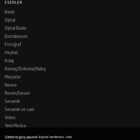
ESERLER
Baskı
Dijital
Dijital Baskı
Enstalasyon
Fotoğraf
Heykel
Kolaj
Kumaş/Dokuma/Nakış
Minyatür
Nesne
Resim/Desen
Seramik
Seramik ve cam
Video
Yeni Medya
Sitemize giriş yaparak kişisel verileriniz, site
BIZE ULAŞIN