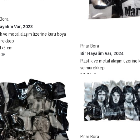
 Bora
ayalim Var, 2023
ik ve metal alaşım üzerine kuru boya
ürekkep
Pınar Bora
1x3 cm
Bir Hayalim Var, 2024
00
₺
Plastik ve metal alaşım üzerine 
ve mürekkep
12x11x3 cm
22.000
₺
Pınar Bora