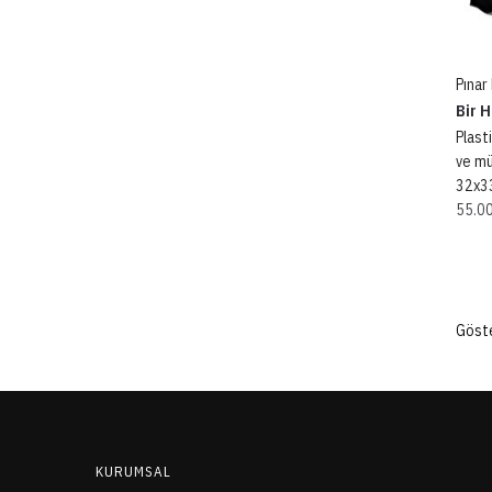
Pınar
Bir H
Plast
ve m
32x3
55.0
Göste
KURUMSAL