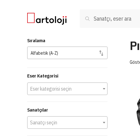
Skip to navigation
Skip to content
Ara:
Ara
P
Sıralama
Göste
Eser Kategorisi
Eser kategorisi seçin
Sanatçılar
Sanatçı seçin