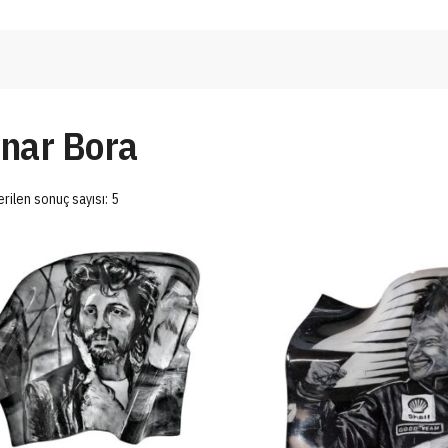
ınar Bora
rilen sonuç sayısı: 5