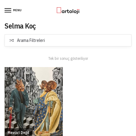
Skip to navigation
Skip to content
MENU
Selma Koç
Arama Filtreleri
Tek bir sonuç gösteriliyor
Mevcut Değil