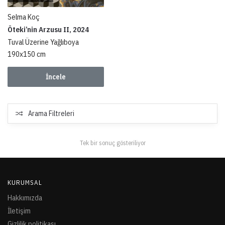
Selma Koç
Öteki’nin Arzusu II, 2024
Tuval Üzerine Yağlıboya
190x150 cm
İncele
Arama Filtreleri
Tek bir sonuç gösteriliyor
KURUMSAL
Hakkımızda
İletişim
Gizlilik politikası