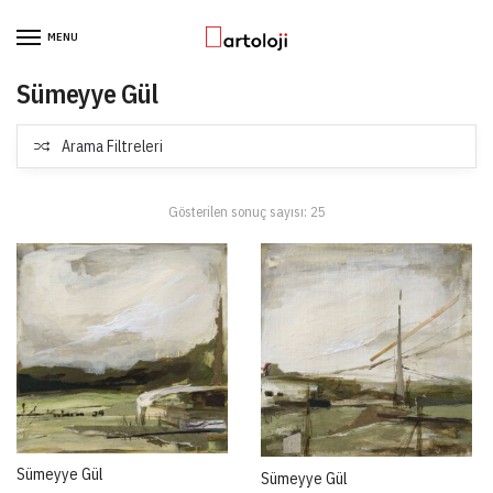
Skip to navigation
Skip to content
MENU
Sümeyye Gül
Arama Filtreleri
Gösterilen sonuç sayısı: 25
Sümeyye Gül
Sümeyye Gül