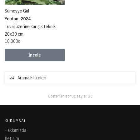
Sümeyye Gül
Yoldan, 2024
Tuval üzerine karışık teknik
20x30 cm
10.000
₺
İncele
Arama Filtreleri
Gösterilen sonuç sayısı: 25
KURUMSAL
Hakkımızda
İletişim