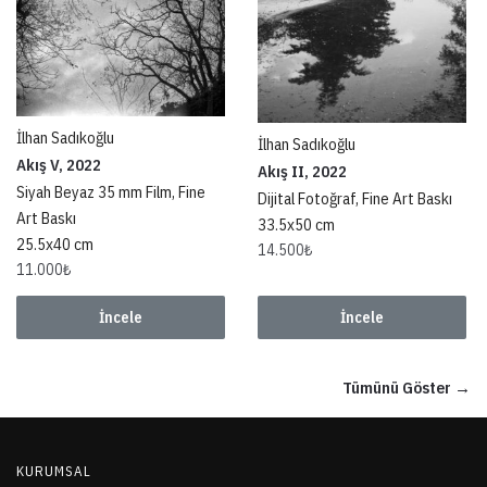
İlhan Sadıkoğlu
İlhan Sadıkoğlu
Akış V, 2022
Akış II, 2022
Siyah Beyaz 35 mm Film, Fine
Dijital Fotoğraf, Fine Art Baskı
Art Baskı
33.5x50 cm
25.5x40 cm
14.500
₺
11.000
₺
İncele
İncele
Tümünü Göster →
KURUMSAL