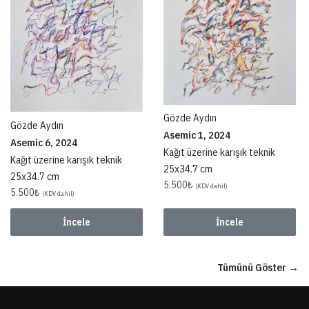
Gözde Aydın
Gözde Aydın
Asemic 1, 2024
Asemic 6, 2024
Kağıt üzerine karışık teknik
Kağıt üzerine karışık teknik
25x34.7 cm
25x34.7 cm
5.500
₺
(KDV dahil)
5.500
₺
(KDV dahil)
İncele
İncele
Tümünü Göster →