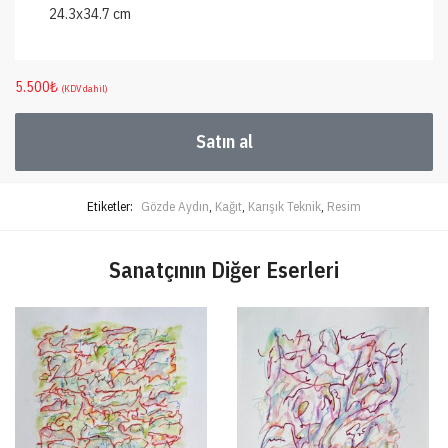
24.3x34.7 cm
5.500
₺
(KDV dahil)
Satın al
Etiketler:
Gözde Aydın
,
Kağıt
,
Karışık Teknik
,
Resim
Sanatçının Diğer Eserleri