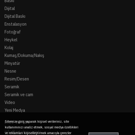
Baskı
Dijital
Dijital Baskı
Enstalasyon
Fotoğraf
Heykel
Kolaj
Kumaş/Dokuma/Nakış
Minyatür
Nesne
Resim/Desen
Seramik
Seramik ve cam
Video
Yeni Medya
Sitemize giriş yaparak kişisel verileriniz, site
BIZE ULAŞIN
kullanımınızı analiz etmek, sosyal medya özellikleri
info@artoloji.com.tr
ve reklamları kişiselleştirmek amacıyla çerezler