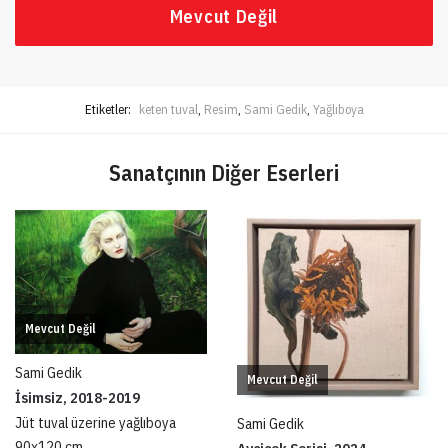
Mevcut Değil
Etiketler:
keten tuval
,
Resim
,
Sami Gedik
,
Yağlıboya
Sanatçının Diğer Eserleri
Mevcut Değil
Sami Gedik
Mevcut Değil
İsimsiz, 2018-2019
Jüt tuval üzerine yağlıboya
Sami Gedik
90x120 cm