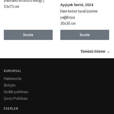
(Fabriano Artistico 640gr.)
Ayçiçek Serisi, 2024
53x73 cm
Ham keten tuval üzerine
yağlıboya
30x30 cm
İncele
İncele
Tümünü Göster →
KURUMSAL
Hakkımızda
İletişim
Gizlilik politikası
Çerez Politikası
ESERLER