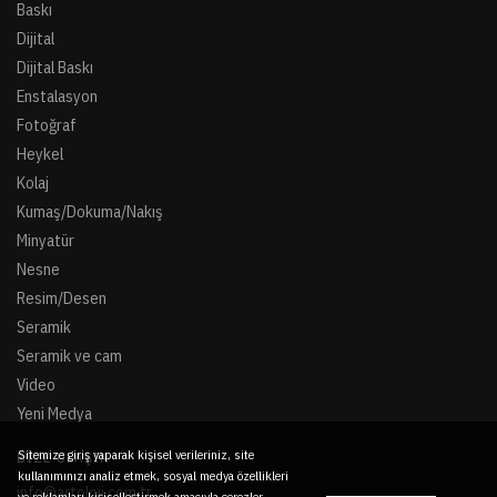
Baskı
Dijital
Dijital Baskı
Enstalasyon
Fotoğraf
Heykel
Kolaj
Kumaş/Dokuma/Nakış
Minyatür
Nesne
Resim/Desen
Seramik
Seramik ve cam
Video
Yeni Medya
Sitemize giriş yaparak kişisel verileriniz, site
BIZE ULAŞIN
kullanımınızı analiz etmek, sosyal medya özellikleri
info@artoloji.com.tr
ve reklamları kişiselleştirmek amacıyla çerezler