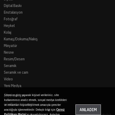
Dijital Baskı
Enstalasyon
Fotoğraf
Heykel
Kolaj
Kumaş/Dokuma/Nakış
Minyatür
Nesne
Resim/Desen
Seramik
Seramik ve cam
Video
Yeni Medya
Sitemize giriş yaparak kişisel verileriniz, site
BIZE ULAŞIN
kullanımınızı analiz etmek, sosyal medya özellikleri
info@artoloji.com.tr
ve reklamları kişiselleştirmek amacıyla çerezler
ANLADIM
aracılığıyla işlenmektedir. Detaylı bilgi için
Çerez
Politikası Metni
’ni okuyabilirsiniz. Anladım