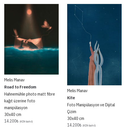
Melis Manav
Road to Freedom
Melis Manav
Hahnemühle photo matt fibre
Kite
kağıt üzerine foto
Foto Manipülasyon ve Dijital
manipülasyon
Çizim
30x40 cm
30x40 cm
14.200
₺
(KDV dahil)
14.200
₺
(KDV dahil)