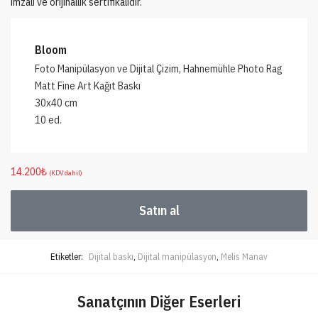
imzalı ve orijinallik sertifikalıdır.
Bloom
Foto Manipülasyon ve Dijital Çizim, Hahnemühle Photo Rag
Matt Fine Art Kağıt Baskı
30x40 cm
10 ed.
14.200
₺
(KDV dahil)
Satın al
Etiketler:
Dijital baskı
,
Dijital manipülasyon
,
Melis Manav
Sanatçının Diğer Eserleri