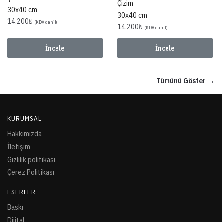
Çizim
30x40 cm
30x40 cm
14.200
₺
(KDV dahil)
14.200
₺
(KDV dahil)
İncele
İncele
Tümünü Göster →
KURUMSAL
Hakkımızda
İletişim
Gizlilik politikası
Çerez Politikası
ESERLER
Baskı
Dijital