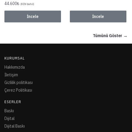
44.600
₺
(KDV dahil)
İncele
İncele
Tümünü Göster →
KURUMSAL
Hakkımızda
İletişim
Gizlilik politikası
Çerez Politikası
ESERLER
Baskı
Dijital
Dijital Baskı