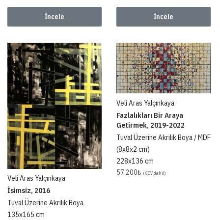
İncele
İncele
Veli Aras Yalçınkaya
Fazlalıkları Bir Araya
Getirmek, 2019-2022
Tuval Üzerine Akrilik Boya / MDF
(8x8x2 cm)
228x136 cm
57.200
₺
(KDV dahil)
Veli Aras Yalçınkaya
İsimsiz, 2016
Tuval Üzerine Akrilik Boya
135x165 cm