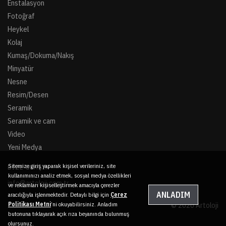
Enstalasyon
Fotoğraf
Heykel
Kolaj
Kumaş/Dokuma/Nakış
Minyatür
Nesne
Resim/Desen
Seramik
Seramik ve cam
Video
Yeni Medya
Sitemize giriş yaparak kişisel verileriniz, site
BIZE ULAŞIN
kullanımınızı analiz etmek, sosyal medya özellikleri
info@artoloji.com.tr
ve reklamları kişiselleştirmek amacıyla çerezler
ANLADIM
aracılığıyla işlenmektedir. Detaylı bilgi için
Çerez
Politikası Metni
’ni okuyabilirsiniz. Anladım
© 2020 Artoloji
butonuna tıklayarak açık rıza beyanında bulunmuş
olursunuz.