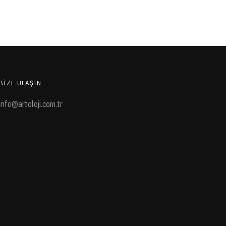
BIZE ULAŞIN
info@artoloji.com.tr