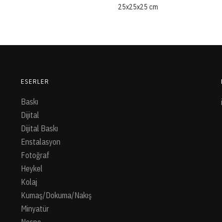
25x25x25 cm
ESERLER
Baskı
Dijital
Dijital Baskı
Enstalasyon
Fotoğraf
Heykel
Kolaj
Kumaş/Dokuma/Nakış
Minyatür