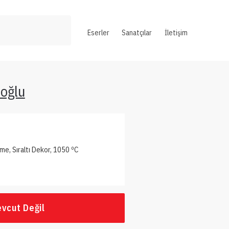
Eserler
Sanatçılar
İletişim
poğlu
rme, Sıraltı Dekor, 1050 ºC
vcut Değil