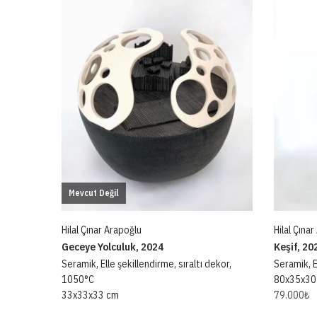
Mevcut Değil
Hilal Çınar Arapoğlu
Hilal Çına
Geceye Yolculuk, 2024
Keşif, 20
Seramik, Elle şekillendirme, sıraltı dekor,
Seramik, E
1050°C
80x35x30
33x33x33 cm
79.000
₺