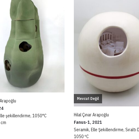
Mevcut Değil
r Arapoğlu
24
Hilal Çınar Arapoğlu
lle şekillendirme, 1050°C
Fanus-1, 2021
 cm
Seramik, Elle Şekillendirme, Sıraltı 
1050 ºC