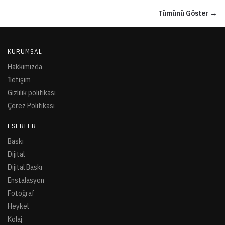
Tümünü Göster →
KURUMSAL
Hakkımızda
İletişim
Gizlilik politikası
Çerez Politikası
ESERLER
Baskı
Dijital
Dijital Baskı
Enstalasyon
Fotoğraf
Heykel
Kolaj