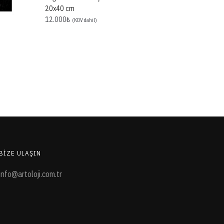
20x40 cm
12.000
₺
(KDV dahil)
BIZE ULAŞIN
info@artoloji.com.tr