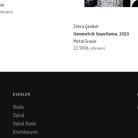
vür
KDV dahil)
Zehra Çevikel
Geometrik Soyutlama, 2023
Metal Gravür
22.900
₺
(KDV dahil)
ESERLER
Baskı
Dijital
Dijital Baskı
Enstalasyon