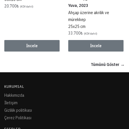
Yuva, 2023
20.700
₺
(KDV dahil)
Ahşap üzerine akrilik ve
mürekkep
25x25 cm
33.700
₺
(KDV dahil)
İncele
İncele
Tümünü Göster →
KURUMSAL
Hakkımızda
İletişim
Gizlilik politikası
Çerez Politikası