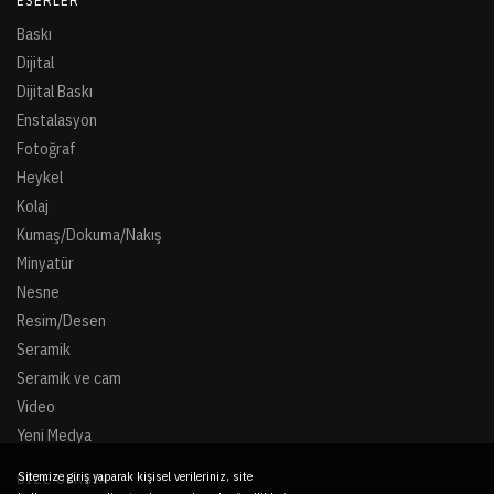
ESERLER
Baskı
Dijital
Dijital Baskı
Enstalasyon
Fotoğraf
Heykel
Kolaj
Kumaş/Dokuma/Nakış
Minyatür
Nesne
Resim/Desen
Seramik
Seramik ve cam
Video
Yeni Medya
Sitemize giriş yaparak kişisel verileriniz, site
BIZE ULAŞIN