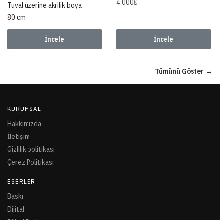
4.000
₺
Tuval üzerine akrilik boya
80 cm
İncele
İncele
Tümünü Göster →
KURUMSAL
Hakkımızda
İletişim
Gizlilik politikası
Çerez Politikası
ESERLER
Baskı
Dijital