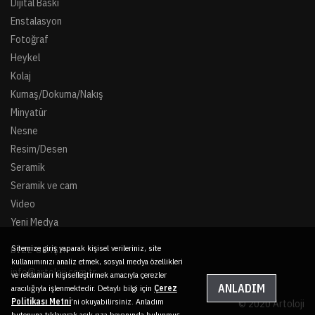
Dijital Baskı
Enstalasyon
Fotoğraf
Heykel
Kolaj
Kumaş/Dokuma/Nakış
Minyatür
Nesne
Resim/Desen
Seramik
Seramik ve cam
Video
Yeni Medya
Sitemize giriş yaparak kişisel verileriniz, site
BIZE ULAŞIN
kullanımınızı analiz etmek, sosyal medya özellikleri
info@artoloji.com.tr
ve reklamları kişiselleştirmek amacıyla çerezler
ANLADIM
aracılığıyla işlenmektedir. Detaylı bilgi için
Çerez
Politikası Metni
’ni okuyabilirsiniz. Anladım
© 2020 Artoloji
butonuna tıklayarak açık rıza beyanında bulunmuş