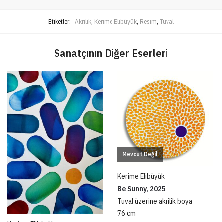
Etiketler:
Akrilik
,
Kerime Elibüyük
,
Resim
,
Tuval
Sanatçının Diğer Eserleri
Mevcut Değil
Kerime Elibüyük
Be Sunny, 2025
Tuval üzerine akrilik boya
76 cm