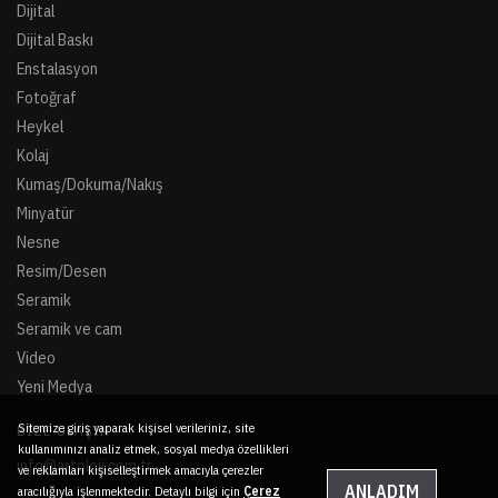
Dijital
Dijital Baskı
Enstalasyon
Fotoğraf
Heykel
Kolaj
Kumaş/Dokuma/Nakış
Minyatür
Nesne
Resim/Desen
Seramik
Seramik ve cam
Video
Yeni Medya
Sitemize giriş yaparak kişisel verileriniz, site
BIZE ULAŞIN
kullanımınızı analiz etmek, sosyal medya özellikleri
info@artoloji.com.tr
ve reklamları kişiselleştirmek amacıyla çerezler
ANLADIM
aracılığıyla işlenmektedir. Detaylı bilgi için
Çerez