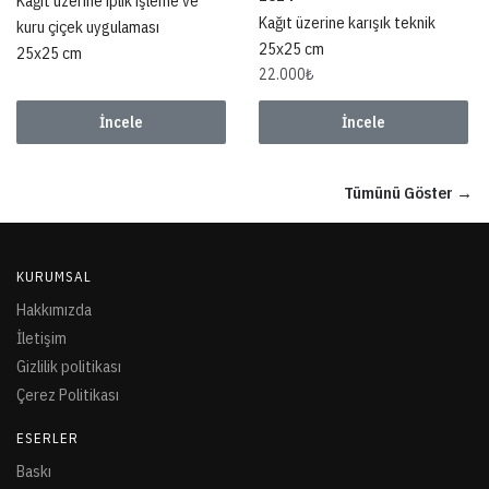
Kağıt üzerine iplik işleme ve
Kağıt üzerine karışık teknik
kuru çiçek uygulaması
25x25 cm
25x25 cm
22.000
₺
İncele
İncele
Tümünü Göster →
KURUMSAL
Hakkımızda
İletişim
Gizlilik politikası
Çerez Politikası
ESERLER
Baskı