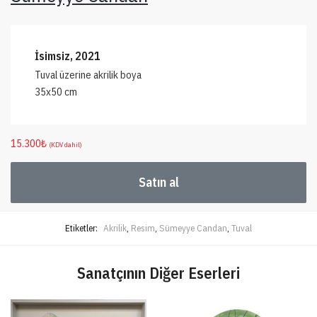
İsimsiz, 2021
Tuval üzerine akrilik boya
35x50 cm
15.300
₺
(KDV dahil)
Satın al
Etiketler:
Akrilik
,
Resim
,
Sümeyye Candan
,
Tuval
Sanatçının Diğer Eserleri