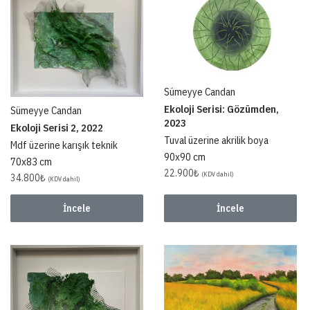
Sümeyye Candan
Ekoloji Serisi: Gözümden,
Sümeyye Candan
2023
Ekoloji Serisi 2, 2022
Tuval üzerine akrilik boya
Mdf üzerine karışık teknik
90x90 cm
70x83 cm
22.900
₺
(KDV dahil)
34.800
₺
(KDV dahil)
İncele
İncele