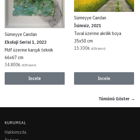
Sümeyye Candan
İsimsiz, 2021
Tuval üzerine akrilik boya
Sümeyye Candan
35x50 cm
Ekoloji Serisi 1, 2022
15.300
₺
Mdf üzerine karışık teknik
(KDV dahil)
66x67 cm
34.800
₺
(KDV dahil)
İncele
İncele
Tümünü Göster →
KURUMSAL
Hakkımızda