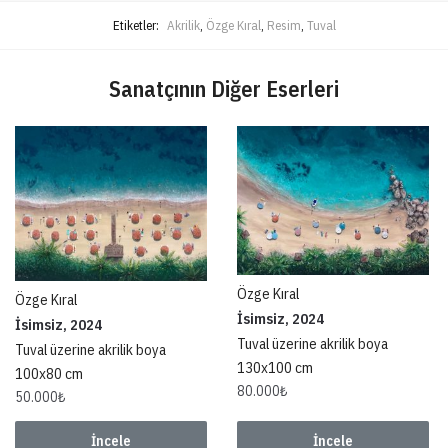
Etiketler:
Akrilik
,
Özge Kıral
,
Resim
,
Tuval
Sanatçının Diğer Eserleri
Özge Kıral
Özge Kıral
İsimsiz, 2024
İsimsiz, 2024
Tuval üzerine akrilik boya
Tuval üzerine akrilik boya
130x100 cm
100x80 cm
80.000
₺
50.000
₺
İncele
İncele