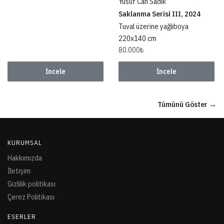
Yusuf Can Sadık
Saklanma Serisi III, 2024
Tuval üzerine yağlıboya
220x140 cm
80.000
₺
İncele
İncele
Tümünü Göster →
KURUMSAL
Hakkımızda
İletişim
Gizlilik politikası
Çerez Politikası
ESERLER