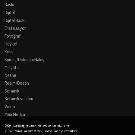
Baskı
Dijital
Dijital Baskı
Enstalasyon
Fotoğraf
Heykel
Kolaj
Kumaş/Dokuma/Nakış
Minyatür
Nesne
Resim/Desen
Seramik
Seramik ve cam
Video
Yeni Medya
Sitemize giriş yaparak kişisel verileriniz, site
BIZE ULAŞIN
kullanımınızı analiz etmek, sosyal medya özellikleri