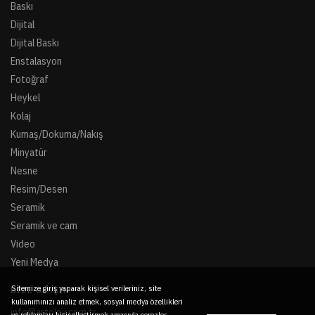
Baskı
Dijital
Dijital Baskı
Enstalasyon
Fotoğraf
Heykel
Kolaj
Kumaş/Dokuma/Nakış
Minyatür
Nesne
Resim/Desen
Seramik
Seramik ve cam
Video
Yeni Medya
Sitemize giriş yaparak kişisel verileriniz, site
BIZE ULAŞIN
kullanımınızı analiz etmek, sosyal medya özellikleri
info@artoloji.com.tr
ve reklamları kişiselleştirmek amacıyla çerezler