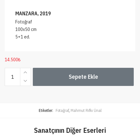
MANZARA, 2019
Fotoğraf
100x50 cm
5+1 ed.
14.500
₺
MANZARA
Sepete Ekle
adet
Etiketler:
Fotağraf
,
Mahmut Rıfkı Ünal
Sanatçının Diğer Eserleri