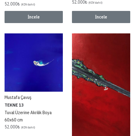
52.000
₺
(KDV dahil)
52.000
₺
(KDV dahil)
İncele
İncele
Mustafa Çavuş
TEKNE 13
Tuval Üzerine Akrilik Boya
60x60 cm
52.000
₺
(KDV dahil)