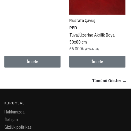
Mustafa Çavuş
RED
Tuval Üzerine Akrilik Boya
50x80 cm
65.000
₺
(KDV dahil)
İncele
İncele
Tümünü Göster →
KURUMSAL
Hakkımızda
İletişim
Gizlilik politikası