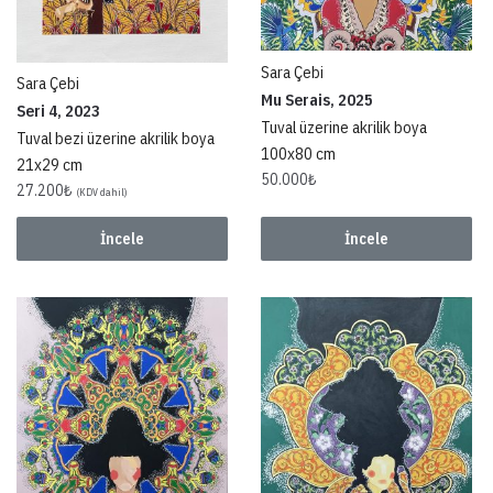
Sara Çebi
Sara Çebi
Mu Serais, 2025
Seri 4, 2023
Tuval üzerine akrilik boya
Tuval bezi üzerine akrilik boya
100x80 cm
21x29 cm
50.000
₺
27.200
₺
(KDV dahil)
İncele
İncele