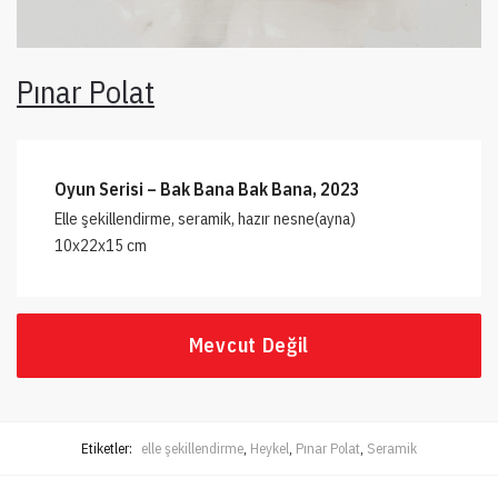
Pınar Polat
Oyun Serisi – Bak Bana Bak Bana, 2023
Elle şekillendirme, seramik, hazır nesne(ayna)
10x22x15 cm
Mevcut Değil
Etiketler:
elle şekillendirme
,
Heykel
,
Pınar Polat
,
Seramik