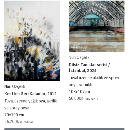
Nuri Özçelik
Dilsiz Tanıklar serisi /
İstanbul, 2024
Tuval üzerine akrilik ve sprey
boya, vernikli
Nuri Özçelik
103x107cm
Kentten Geri Kalanlar, 2012
50.000
₺
(KDV dahil)
Tuval üzerine yağlıboya, akrilik
ve sprey boya
70x100 cm
55.200
₺
(KDV dahil)