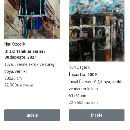
Nuri Özçelik
Dilsiz Tanıklar serisi /
Budapeşte, 2024
Tuval üzerine akrilik ve sprey
Nuri Özçelik
boya, vernikli
İnşaatta, 2009
20x20 cm
Tuval Üzerine Yağlıboya, akrilik
22.900
₺
(KDV dahil)
ve marker kalem
61x61 cm
22.750
₺
(KDV dahil)
İncele
İncele