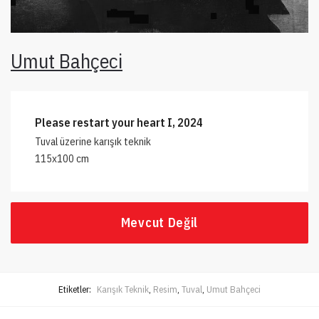
Umut Bahçeci
Please restart your heart I, 2024
Tuval üzerine karışık teknik
115x100 cm
Mevcut Değil
Etiketler:
Karışık Teknik
,
Resim
,
Tuval
,
Umut Bahçeci