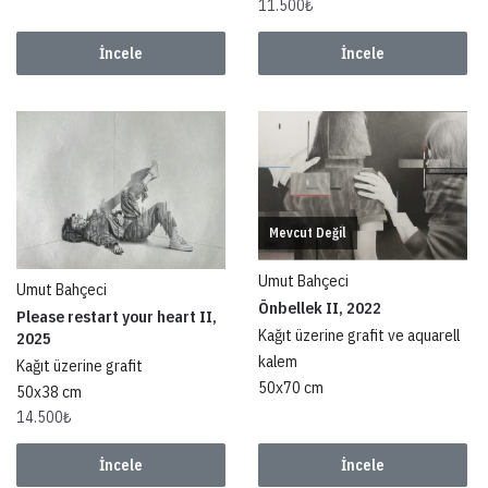
11.500
₺
İncele
İncele
Mevcut Değil
Umut Bahçeci
Umut Bahçeci
Önbellek II, 2022
Please restart your heart II,
Kağıt üzerine grafit ve aquarell
2025
kalem
Kağıt üzerine grafit
50x70 cm
50x38 cm
14.500
₺
İncele
İncele