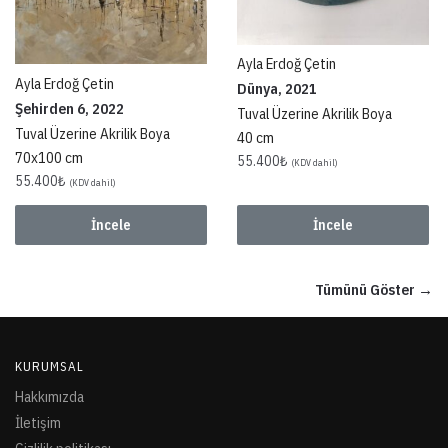
Ayla Erdoğ Çetin
Ayla Erdoğ Çetin
Dünya, 2021
Şehirden 6, 2022
Tuval Üzerine Akrilik Boya
Tuval Üzerine Akrilik Boya
40 cm
70x100 cm
55.400
₺
(KDV dahil)
55.400
₺
(KDV dahil)
İncele
İncele
Tümünü Göster →
KURUMSAL
Hakkımızda
İletişim