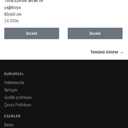
Tuval üzerine akrilik ve
yağlıboya
80x60 cm
24.500
₺
İncele
İncele
Tümünü Göster →
KURUMSAL
Hakkımızda
İletişim
Gizlilik politikası
Çerez Politikası
ESERLER
Baskı