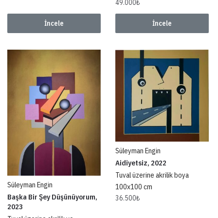
49.000
₺
İncele
İncele
Süleyman Engin
Aidiyetsiz, 2022
Tuval üzerine akrilik boya
Süleyman Engin
100x100 cm
Başka Bir Şey Düşünüyorum,
36.500
₺
2023