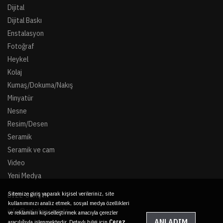
Dijital
Dijital Baskı
Enstalasyon
Fotoğraf
Heykel
Kolaj
Kumaş/Dokuma/Nakış
Minyatür
Nesne
Resim/Desen
Seramik
Seramik ve cam
Video
Yeni Medya
Sitemize giriş yaparak kişisel verileriniz, site
BIZE ULAŞIN
kullanımınızı analiz etmek, sosyal medya özellikleri
info@artoloji.com.tr
ve reklamları kişiselleştirmek amacıyla çerezler
ANLADIM
aracılığıyla işlenmektedir. Detaylı bilgi için
Çerez