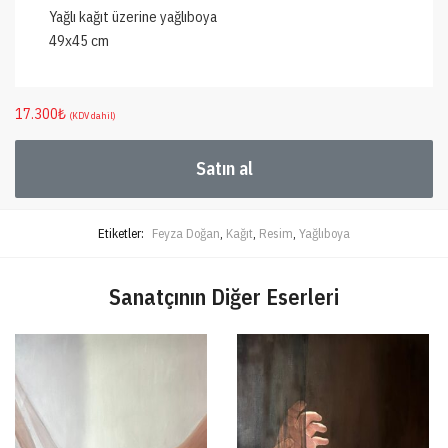
Yağlı kağıt üzerine yağlıboya
49x45 cm
17.300
₺
(KDV dahil)
Satın al
Etiketler:
Feyza Doğan
,
Kağıt
,
Resim
,
Yağlıboya
Sanatçının Diğer Eserleri