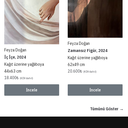
Feyza Doğan
Feyza Doğan
Zamansız Figür, 2024
İç İçe, 2024
Kağıt üzerine yağlıboya
Kağıt üzerine yağlıboya
62x49 cm
44x63 cm
20.600
₺
(KDV dahil)
18.400
₺
(KDV dahil)
İncele
İncele
Tümünü Göster →