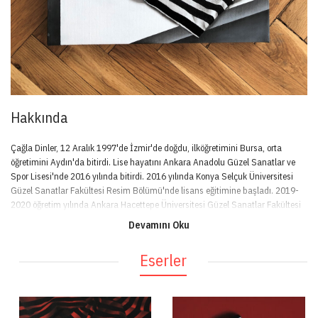
Hakkında
Çağla Dinler, 12 Aralık 1997'de İzmir'de doğdu, ilköğretimini Bursa, orta
öğretimini Aydın'da bitirdi. Lise hayatını Ankara Anadolu Güzel Sanatlar ve
Spor Lisesi'nde 2016 yılında bitirdi. 2016 yılında Konya Selçuk Üniversitesi
Güzel Sanatlar Fakültesi Resim Bölümü'nde lisans eğitimine başladı. 2019-
2020 öğretim yılında Ankara Hacettepe Üniversitesi Güzel Sanatlar Fakültesi
Resim Bölümü'nde Farabi Değişim Programı yaptı. Üniversite hayatını Konya
Devamını Oku
Selçuk Üniversitesi'nden mezun olarak bitirdi. 2020 yılında Hacettepe
Üniversitesi Güzel Sanatlar Fakültesi'nde Lisansüstü eğitimine başladı, halen
Eserler
devam etmekte.