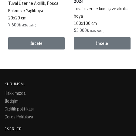
2024
Tuval Üzerine Akrilik, Posca
Tuval üzerine kumaş ve akrilik
Kalem ve Yağlıboya
boya
20x20 cm
100x100 cm
7.600
₺
(KDV dahil)
55.000
₺
(KDV dahil)
İncele
İncele
KURUMSAL
Hakkımızda
İletişim
Gizlilik politikası
Çerez Politikası
ESERLER