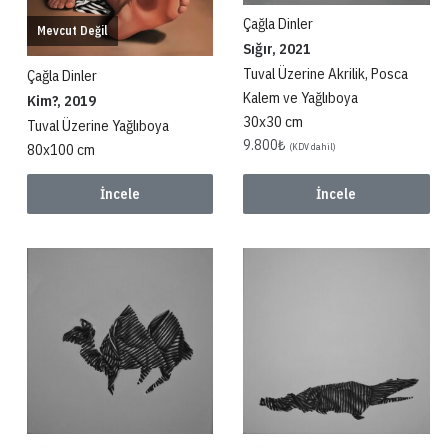
Çağla Dinler
Mevcut Değil
Sığır, 2021
Tuval Üzerine Akrilik, Posca
Çağla Dinler
Kalem ve Yağlıboya
Kim?, 2019
30x30 cm
Tuval Üzerine Yağlıboya
9.800
₺
80x100 cm
(KDV dahil)
İncele
İncele