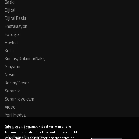
Baskı
Dijital
Dijital Baskı
Enstalasyon
Fotoğraf
Heykel
Kolaj
Kumaş/Dokuma/Nakış
Minyatür
Nesne
Resim/Desen
Seramik
Seramik ve cam
Video
Yeni Medya
Sitemize giriş yaparak kişisel verileriniz, site
BIZE ULAŞIN
kullanımınızı analiz etmek, sosyal medya özellikleri
info@artoloji.com.tr
ve reklamları kişiselleştirmek amacıyla çerezler