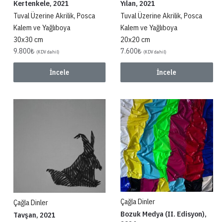
Kertenkele, 2021
Yılan, 2021
Tuval Üzerine Akrilik, Posca
Tuval Üzerine Akrilik, Posca
Kalem ve Yağlıboya
Kalem ve Yağlıboya
30x30 cm
20x20 cm
9.800
₺
7.600
₺
(KDV dahil)
(KDV dahil)
İncele
İncele
Çağla Dinler
Çağla Dinler
Bozuk Medya (II. Edisyon),
Tavşan, 2021