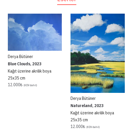
kişilerin de kendinden bir şeyler bulması en önemlisi, eğer o kişiye hayal
kurdurtabiliyorsam bu benim için tarif edilemez bir mutluluk olur.
Derya Bütüner
Blue Clouds, 2023
Kağıt üzerine akrilik boya
25x35 cm
12.000
₺
(KDV dahil)
Derya Bütüner
Natureland, 2023
Kağıt üzerine akrilik boya
25x35 cm
12.000
₺
(KDV dahil)