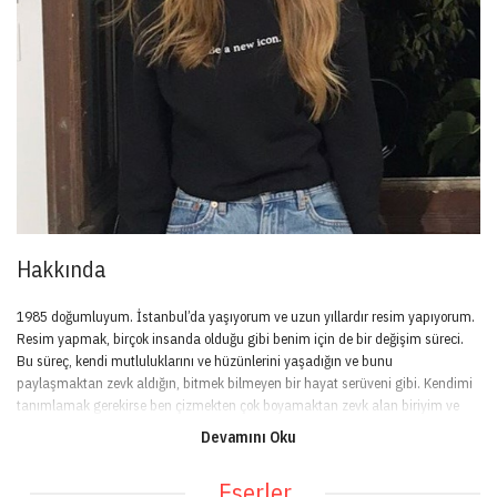
Hakkında
1985 doğumluyum. İstanbul’da yaşıyorum ve uzun yıllardır resim yapıyorum.
Resim yapmak, birçok insanda olduğu gibi benim için de bir değişim süreci.
Bu süreç, kendi mutluluklarını ve hüzünlerini yaşadığın ve bunu
paylaşmaktan zevk aldığın, bitmek bilmeyen bir hayat serüveni gibi. Kendimi
tanımlamak gerekirse ben çizmekten çok boyamaktan zevk alan biriyim ve
bunu yaptığım çalışmalarda da göstermeyi seviyorum. Renkler bana sınırsız
Devamını Oku
bir gökkuşağı yelpazesi sunuyor. Ben de bu yelpaze üzerinde dolaşırken
hayallere dalarak resim yapıyorum. Bir sanat eserine bakarken benim için ilk
Eserler
öncelik kendimden bir şeyler bulabilmektir. Benim çalışmalarıma bakan