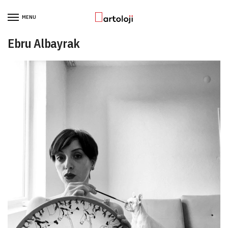
Skip to navigation
Skip to content
MENU
Ebru Albayrak