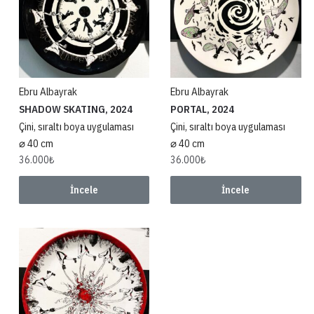
DENEYİMLER
"Uluslararas1 Seramik Banyo Mutfak Fuarı, UNICERA, 2023"
"Uluslararas1 Pişmiş Toprak Sempozyumu, 2023"
Ebru Albayrak
Ebru Albayrak
SHADOW SKATING, 2024
PORTAL, 2024
"Uluslararas1 Pişmiş Toprak Sempozyumu, 2022"
Çini, sıraltı boya uygulaması
Çini, sıraltı boya uygulaması
"Odunpazarı Şehrin Ateşi Seramik çalıştay1, 2022"
⌀ 40 cm
⌀ 40 cm
36.000
₺
36.000
₺
İncele
İncele