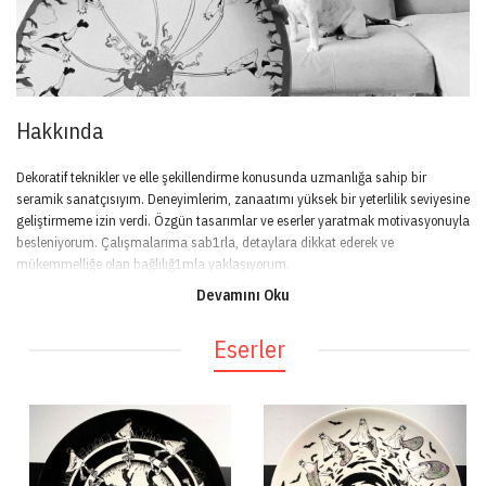
Hakkında
Dekoratif teknikler ve elle şekillendirme konusunda uzmanlığa sahip bir
seramik sanatçısıyım. Deneyimlerim, zanaatımı yüksek bir yeterlilik seviyesine
geliştirmeme izin verdi. Özgün tasarımlar ve eserler yaratmak motivasyonuyla
besleniyorum. Çalışmalarıma sab1rla, detaylara dikkat ederek ve
mükemmelliğe olan bağlılığ1mla yaklaşıyorum.
Devamını Oku
Eserler
EĞİTİM
Anadolu Üniversitesi Güzel Sanatlar Fakültesi Seramik Ana Sanat Dalı (2018
- 2024)
Celal Bayar Üniversitesi Uluslararas1 Ticaret (2011 - 2016)