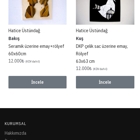
Hatice Üstündağ
Hatice Üstündağ
Bakış
Kuş
Seramik üzerine emay+rölyef
DKP çelik sac üzerine emay,
60x60cm
Rölyef
12.000
₺
63x63 cm
(KDV dahil)
12.000
₺
(KDV dahil)
İncele
İncele
KURUMSAL
Hakkımızda