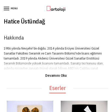
Skip to navigation
Skip to content
MENU
Hatice Üstündağ
Hakkında
1986 yılında Nevşehir'de doğdu. 2014 yılında Erciyes Üniversitesi Güzel
Sanatlar Fakültesi Seramik ve Cam Tasarımı Bölümü'nde lisans eğitimini
tamamladı. 2019 yılında Akdeniz Üniversitesi Güzel Sanatlar Enstitüsü
Seramik Bölümünde yüksek lisansını tamamladı. Sanatçı tez konusu olan,
aslında mücevher zanaatı (mine) olarak bilinen ABD’nin Çağdaş sanat
platformuna taşıdığı Türkiye’de henüz bu platformda fazla tanınmayan Emaye
Devamını Oku
Sanatını Akademik literatüre ve Çağdaş Sanat Platformuna taşıdı.
Çalışmalarına bu alanda devam etmekte. 2019 BASE İstanbul seçkisinde yer
Eserler
aldı. BASE’de sergilenen eseri Mustafa Taviloğlu koleksiyonuna dahil edildi.
2020 2. Uluslar arası Fantastik Macsabal (Çanak) Yarışmasında sergileme
aldı. Uluslararası ve ulusal birçok sergi ve sempozyumlara katıldı.