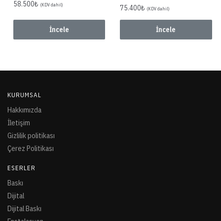
58.500
₺
(KDV dahil)
75.400
₺
(KDV dahil)
İncele
İncele
KURUMSAL
Hakkımızda
İletişim
Gizlilik politikası
Çerez Politikası
ESERLER
Baskı
Dijital
Dijital Baskı