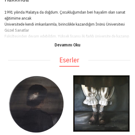
1991 yılında Malatya da doğdum. Çocukluğumdan beri hayalim olan sanat
eğitimime ancak
Üniversitede kendi imkanlarımla, birincilikle kazandığım İnönü Üniversitesi
Güzel Sanatlar
Fakültesinden devam edebildim. Yüksek lisansı iki farklı üniversite de kazanıp
son devam eğitimimi
Devamını Oku
yarıda bırakmak durumunda kaldım. Bu süreçte yurt içi ve yurt dışı birçok
sergi, seminer ve fuara
Eserler
katıldım. Sanata bakış açımın ve sanatımın olgunlaşma süreci okul hayatım
bittikten sonra
başlamıştır.
Çalışmalarımda kadınların toplum içinde 1960’ lardan bu yana değişim
göstermiş gibi gözükse de
basmakalıp yargılardan uzaklaşamayan yerlerini, kendi hislerimle
hikayeleştirip betimleyerek
anlatmaktayım.