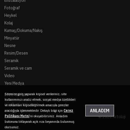
Enstalasyon
Fotoğraf
Heykel
Kolaj
Kumaş/Dokuma/Nakış
Minyatür
Nesne
Resim/Desen
Seramik
Seramik ve cam
Video
Yeni Medya
Sitemize giriş yaparak kişisel verileriniz, site
BIZE ULAŞIN
kullanımınızı analiz etmek, sosyal medya özellikleri
info@artoloji.com.tr
ve reklamları kişiselleştirmek amacıyla çerezler
ANLADIM
aracılığıyla işlenmektedir. Detaylı bilgi için
Çerez
Politikası Metni
’ni okuyabilirsiniz. Anladım
© 2020 Artoloji
butonuna tıklayarak açık rıza beyanında bulunmuş
olursunuz.