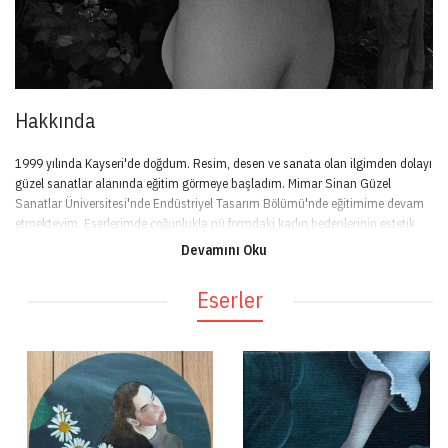
Hakkında
1999 yılında Kayseri'de doğdum. Resim, desen ve sanata olan ilgimden dolayı
güzel sanatlar alanında eğitim görmeye başladım. Mimar Sinan Güzel
Sanatlar Üniversitesi'nde Endüstriyel Tasarım Bölümü'nde eğitimime devam
etmekteyim. Eserlerimde çoğunlukla nü formdaki kadın bedenlerinin estetik
bulduğum yönlerine yer veriyorum.
Devamını Oku
Eserler