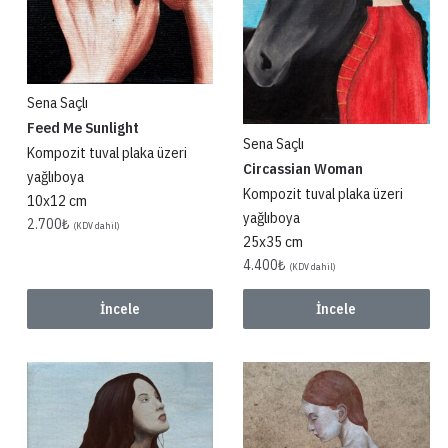
Sena Saçlı
Feed Me Sunlight
Sena Saçlı
Kompozit tuval plaka üzeri
Circassian Woman
yağlıboya
Kompozit tuval plaka üzeri
10x12 cm
yağlıboya
2.700
₺
(KDV dahil)
25x35 cm
4.400
₺
(KDV dahil)
İncele
İncele