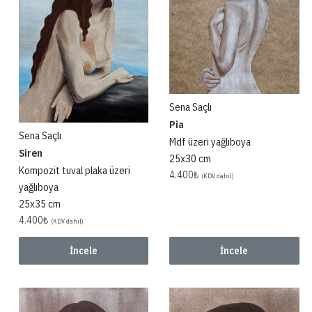
Sena Saçlı
Pia
Sena Saçlı
Mdf üzeri yağlıboya
Siren
25x30 cm
Kompozit tuval plaka üzeri
4.400
₺
(KDV dahil)
yağlıboya
25x35 cm
4.400
₺
(KDV dahil)
İncele
İncele