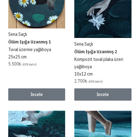
Sena Saçlı
Ölüm Işığa Uzanmış 1
Sena Saçlı
Tuval üzerine yağlıboya
Ölüm Işığa Uzanmış 2
25x25 cm
Kompozit tuval plaka üzeri
5.500
₺
(KDV dahil)
yağlıboya
10x12 cm
2.700
₺
(KDV dahil)
İncele
İncele