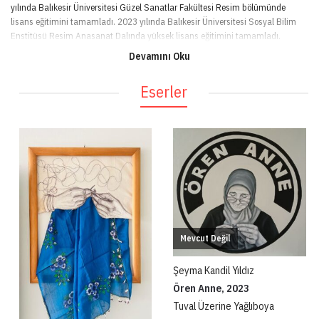
yılında Balıkesir Üniversitesi Güzel Sanatlar Fakültesi Resim bölümünde
lisans eğitimini tamamladı. 2023 yılında Balıkesir Üniversitesi Sosyal Bilim
Enstitüsü Resim Anasanat Dalında yüksek lisans eğitimini tamamladı.
Çalışma hayatına Balıkesir’de resim öğretmenliği yaparak devam ediyor. Aynı
Devamını Oku
zamanda da sanat üretimlerine devam ediyor. Üniversite yıllarından beri
çeşitli Karma Resim Sergilerine katıldı. 2023 yılında Base 7. edisyonuna
Eserler
katıldı. 2024 yılında Baselected’e katıldı.
Sanatçının tarzı, geleneksel ve çağdaş unsurları harmanlayan, kimlik ve
hafıza üzerine düşünen, duygusal yoğunluğu yüksek ve metaforik anlatımlara
açık bir anlayışa sahip olarak tanımlanabilir. Eserler, geçmişin izlerini taşırken
aynı zamanda modern dünyanın birey üzerindeki etkilerini sorguluyor. Kimi
zaman figüratif gerçekçiliğe yaslanırken, kimi zaman materyal kullanımıyla
kavramsal bir yaklaşım sergiliyor. Bu çok katmanlı yapı, izleyiciye derin bir
düşünme alanı sunuyor. Bireyin içsel dünyasını toplumsal baskılarla olan
çatışmasını ve geçmişin bellekte bıraktığı izleri keşfetmeye dayanıyor.
Mevcut Değil
Şeyma Kandil Yıldız
Ören Anne, 2023
Tuval Üzerine Yağlıboya