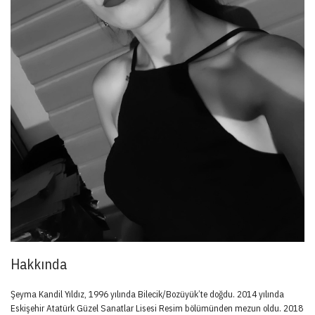
Hakkında
Şeyma Kandil Yıldız, 1996 yılında Bilecik/Bozüyük’te doğdu. 2014 yılında
Eskişehir Atatürk Güzel Sanatlar Lisesi Resim bölümünden mezun oldu. 2018