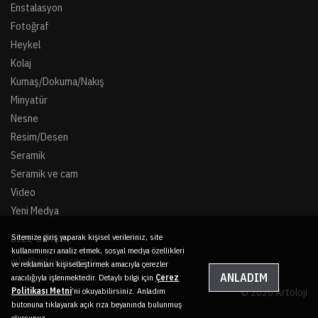
Enstalasyon
Fotoğraf
Heykel
Kolaj
Kumaş/Dokuma/Nakış
Minyatür
Nesne
Resim/Desen
Seramik
Seramik ve cam
Video
Yeni Medya
Sitemize giriş yaparak kişisel verileriniz, site
BIZE ULAŞIN
kullanımınızı analiz etmek, sosyal medya özellikleri
info@artoloji.com.tr
ve reklamları kişiselleştirmek amacıyla çerezler
ANLADIM
aracılığıyla işlenmektedir. Detaylı bilgi için
Çerez
Politikası Metni
’ni okuyabilirsiniz. Anladım
© 2020 Artoloji
butonuna tıklayarak açık rıza beyanında bulunmuş
olursunuz.