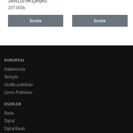
180x110 cm (Çerçev)
207.000
₺
İncele
İncele
KURUMSAL
Hakkımızda
İletişim
Gizlilik politikası
Çerez Politikası
ESERLER
Baskı
Dijital
Dijital Baskı