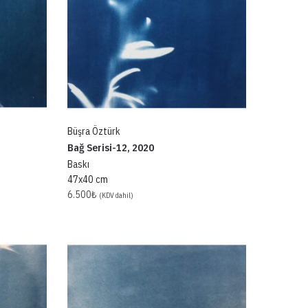
Büşra Öztürk
Bağ Serisi-12, 2020
Baskı
47x40 cm
6.500
₺
(KDV dahil)