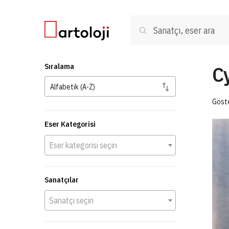
Skip to navigation
Skip to content
Ara:
Ara
C
Sıralama
Göste
Eser Kategorisi
Eser kategorisi seçin
Sanatçılar
Sanatçı seçin