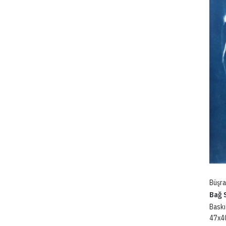
Büşra
Bağ S
Baskı
47x4