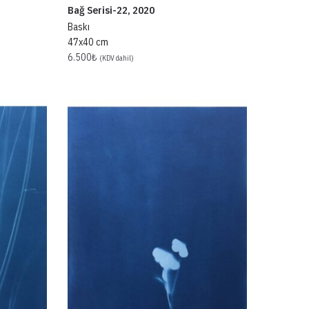
Bağ Serisi-22, 2020
Baskı
47x40 cm
6.500
₺
(KDV dahil)