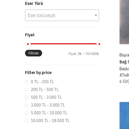
Eser Türü
Eser türü seçin
Fiyat
Filtrele
Fiyat:
0₺
—
50.000₺
Büşra
Bağ S
Baskı
Filter by price
47x4
0 TL - 200 TL
6.50
200 TL - 500 TL
500 TL - 3.000 TL
3.000 TL - 5.000 TL
5.000 TL - 10.000 TL
10.000 TL - 18.000 TL