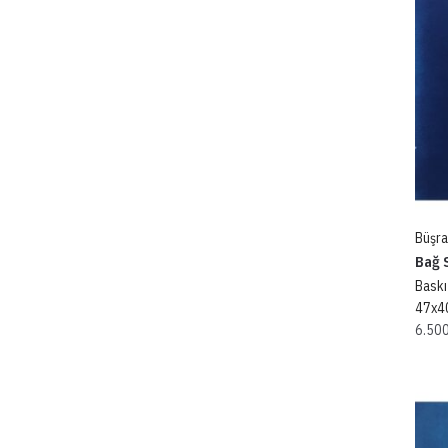
Büşra
Bağ S
Baskı
47x4
6.50