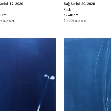
erisi-17, 2020
Bağ Serisi-20, 2020
Baskı
0 cm
47x40 cm
0
₺
6.500
₺
(KDV dahil)
(KDV dahil)