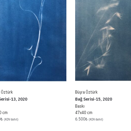
 Öztürk
Büşra Öztürk
erisi-13, 2020
Bağ Serisi-15, 2020
Baskı
0 cm
47x40 cm
0
₺
6.500
₺
(KDV dahil)
(KDV dahil)