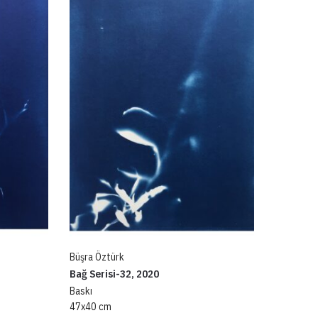
Büşra Öztürk
Bağ Serisi-32, 2020
Baskı
47x40 cm