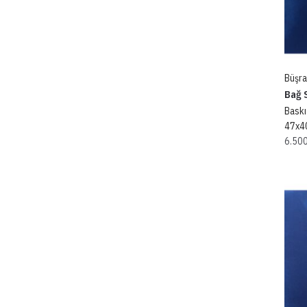
Büşra
Bağ S
Baskı
47x4
6.50