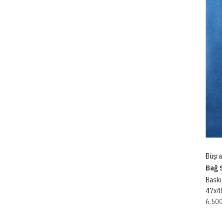
Büşra
Bağ S
Baskı
47x4
6.50