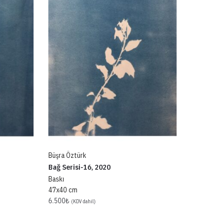
Büşra Öztürk
Bağ Serisi-16, 2020
Baskı
47x40 cm
6.500
₺
(KDV dahil)