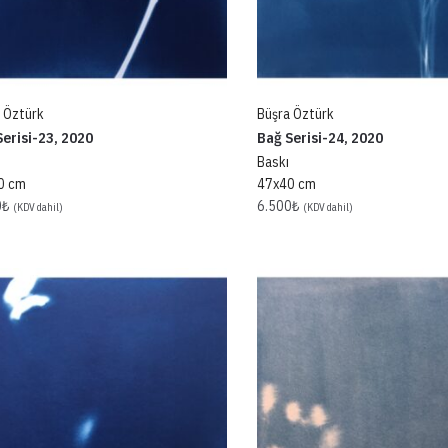
 Öztürk
Büşra Öztürk
erisi-23, 2020
Bağ Serisi-24, 2020
Baskı
0 cm
47x40 cm
0
₺
6.500
₺
(KDV dahil)
(KDV dahil)