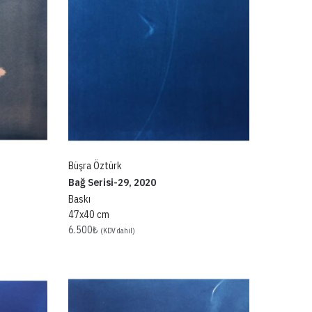
Büşra Öztürk
Bağ Serisi-29, 2020
Baskı
47x40 cm
6.500
₺
(KDV dahil)