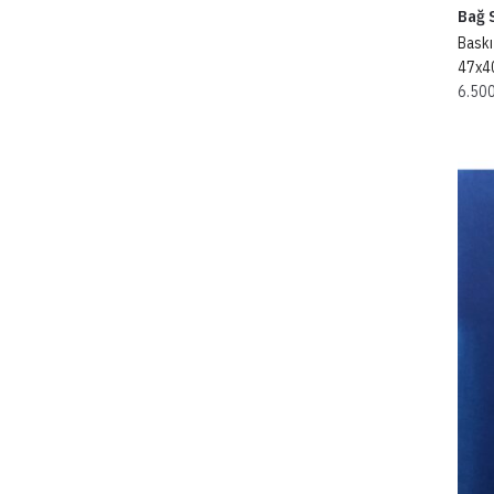
Bağ S
Baskı
47x4
6.50