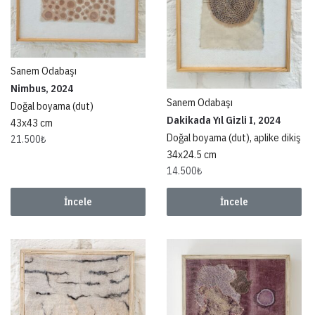
Sanem Odabaşı
Nimbus, 2024
Sanem Odabaşı
Doğal boyama (dut)
Dakikada Yıl Gizli I, 2024
43x43 cm
Doğal boyama (dut), aplike dikiş
21.500
₺
34x24.5 cm
14.500
₺
İncele
İncele