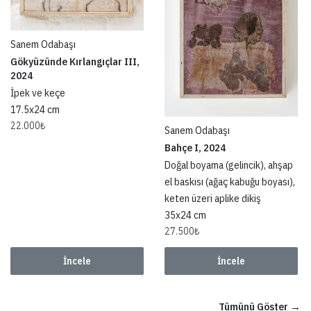
Sanem Odabaşı
Gökyüzünde Kırlangıçlar III,
2024
İpek ve keçe
17.5x24 cm
22.000
₺
Sanem Odabaşı
Bahçe I, 2024
Doğal boyama (gelincik), ahşap
el baskısı (ağaç kabuğu boyası),
keten üzeri aplike dikiş
35x24 cm
27.500
₺
İncele
İncele
Tümünü Göster →