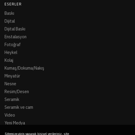
ESERLER
Baskı
Dijital
Dijital Baskı
Enstalasyon
Fotoğraf
Heykel
Kolaj
Kumaş/Dokuma/Nakış
Minyatür
Nesne
Resim/Desen
Seramik
Seramik ve cam
Video
Yeni Medya
Sitemize giriş yaparak kişisel verileriniz, site
BIZE ULAŞIN