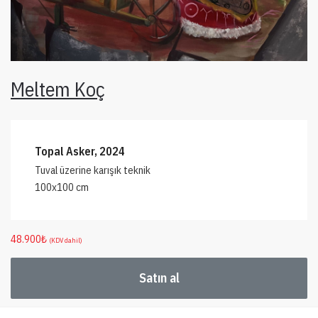
Meltem Koç
Topal Asker, 2024
Tuval üzerine karışık teknik
100x100 cm
48.900
₺
(KDV dahil)
Satın al