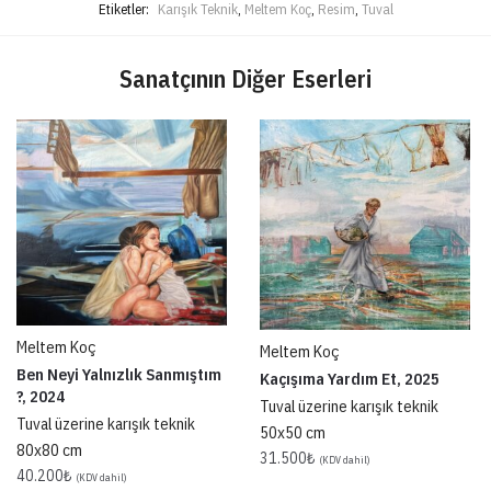
Etiketler:
Karışık Teknik
,
Meltem Koç
,
Resim
,
Tuval
Sanatçının Diğer Eserleri
Meltem Koç
Meltem Koç
Ben Neyi Yalnızlık Sanmıştım
Kaçışıma Yardım Et, 2025
?, 2024
Tuval üzerine karışık teknik
Tuval üzerine karışık teknik
50x50 cm
80x80 cm
31.500
₺
(KDV dahil)
40.200
₺
(KDV dahil)